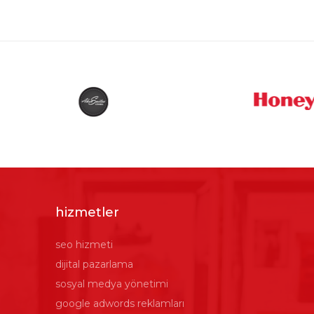
hizmetler
seo hizmeti
dijital pazarlama
sosyal medya yönetimi
google adwords reklamları