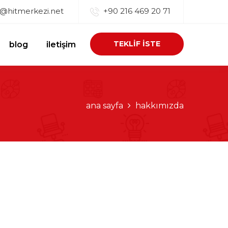
o@hitmerkezi.net
+90 216 469 20 71
TEKLİF İSTE
blog
iletişim
ana sayfa
hakkımızda