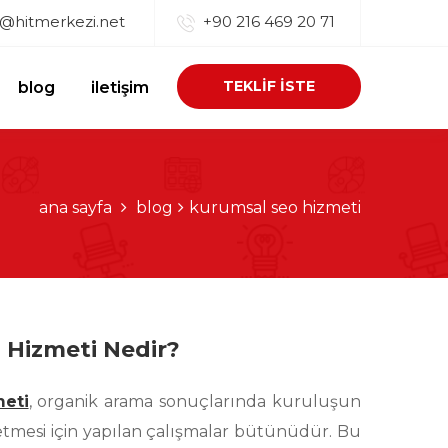
o@hitmerkezi.net
+90 216 469 20 71
TEKLİF İSTE
blog
iletişim
ana sayfa
blog
kurumsal seo hizmeti
 Hizmeti Nedir?
meti
, organik arama sonuçlarında kuruluşun
 etmesi için yapılan çalışmalar bütünüdür. Bu