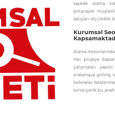
sayede arama traf
potansiyel müşteri
satışları ölçülebili
Kurumsal Seo 
Kapsamaktad
Arama motorlarında 
Her projeye başla
çalışmaları yapıl
sıralamaya girilmi
kelimeler listelenme
sonra içerik bu anah