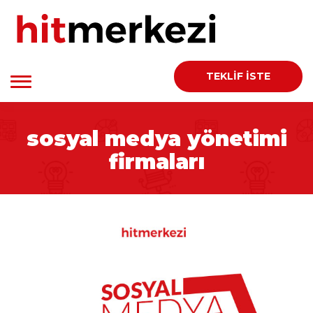
TEKLİF İSTE
sosyal medya yönetimi
firmaları