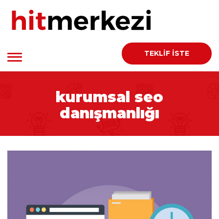
TEKLİF İSTE
kurumsal seo
danışmanlığı